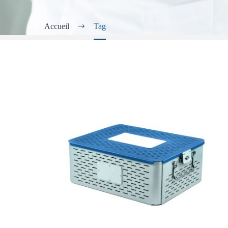
Accueil
Tag
JEU
D’INSTRUMENTS
À
PLAQUE
VERROUILLABLE
/
NON
VERROUILLABLE
POUR
PETITS
FRAGMENTS
CONTENEUR
DE