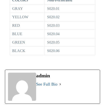
COLORS
Non-Perforated
GRAY
S020.01
YELLOW
S020.02
RED
S020.03
BLUE
S020.04
GREEN
S020.05
BLACK
S020.06
admin
See Full Bio