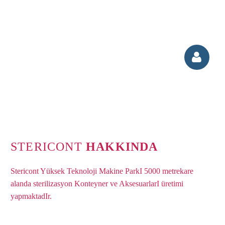


STERICONT
HAKKINDA
Stericont Yüksek Teknoloji Makine ParkI 5000 metrekare
alanda sterilizasyon Konteyner ve AksesuarlarI üretimi
yapmaktadIr.