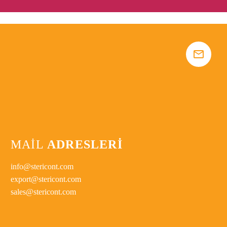


MAİL
ADRESLERİ
info@stericont.com
export@stericont.com
sales@stericont.com