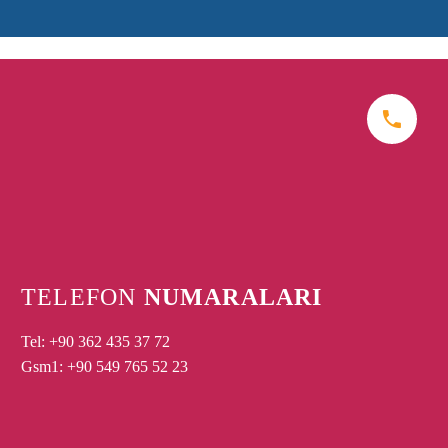


TELEFON
NUMARALARI
Tel: +90 362 435 37 72
Gsm1: +90 549 765 52 23