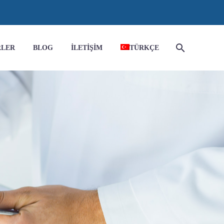
RLER
BLOG
İLETIŞIM
TÜRKÇE