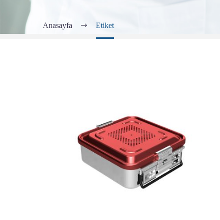
Anasayfa
Etiket
YARIM
BOY
STERİLİZASYON
KONTEYNER