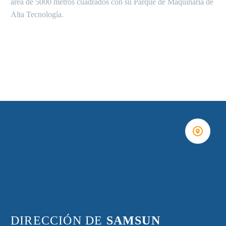
área de 5000 metros cuadrados con su Parque de Maquinaria de
Alta Tecnología.


DIRECCIÓN DE
SAMSUN